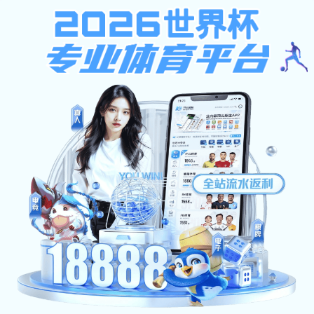
千亿QY唯一官方网站-千亿qy官网登
录入口